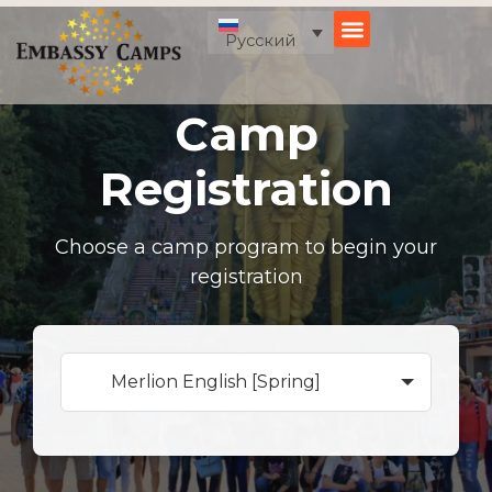
Перейти
к
Русский
содержимому
Camp
Registration
Choose a camp program to begin your
registration