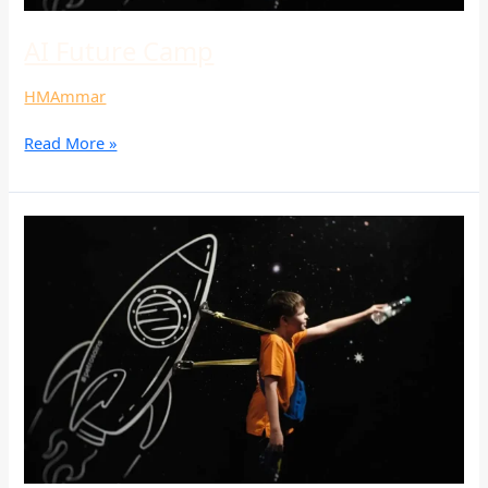
AI Future Camp
HMAmmar
Read More »
AI
Future
Camp