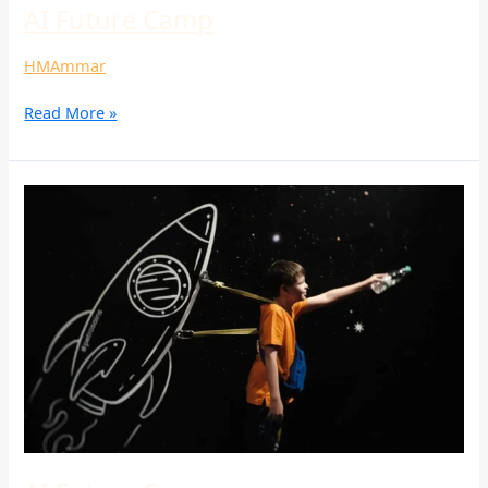
AI Future Camp
HMAmmar
Read More »
AI
Future
Camp