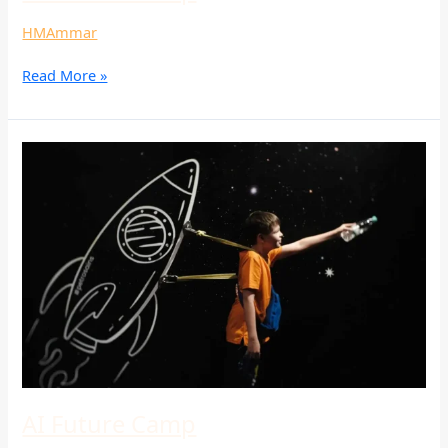
HMAmmar
Read More »
AI
Future
Camp
AI Future Camp