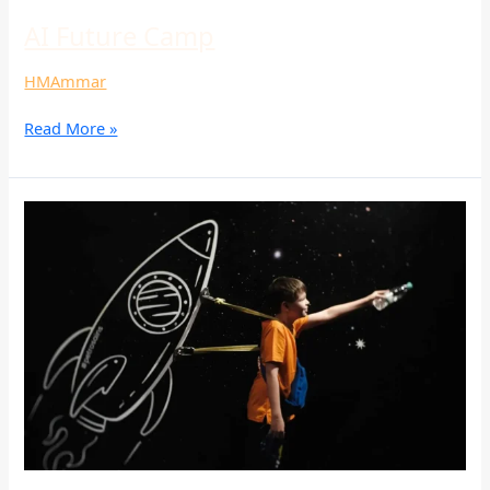
AI Future Camp
HMAmmar
Read More »
AI
Future
Camp