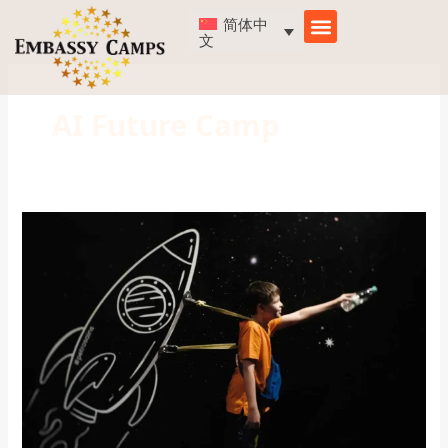
跳
简体中
至
文
内
容
AI Future Camp
AI
Future
Camp