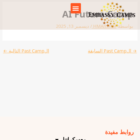
خطي
لى
AI Future Camp
لمحتوى
بواسطة
HMAmmar
/
ديسمبر 13, 2025
→
الPast Camp السابقة
الPast Camp التالية
←
روابط مفيدة
معسكراتنا