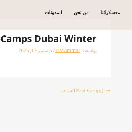
خطي
لى
معسكراتنا
من نحن
المدونات
لمحتوى
-Camps Dubai Winter
بواسطة
HMAmmar
/
ديسمبر 13, 2025
→
الPast Camp السابقة