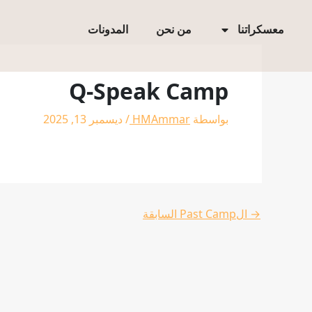
خطي
لى
معسكراتنا
من نحن
المدونات
لمحتوى
Q-Speak Camp
بواسطة
HMAmmar
/
ديسمبر 13, 2025
→
الPast Camp السابقة