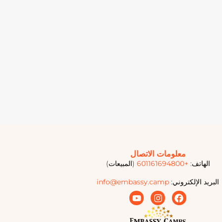
معلومات الاتصال
الهاتف:
+601161694800
(المبيعات)
البريد الإلكتروني:
info@embassy.camp
Y
I
F
o
n
a
u
s
c
t
t
e