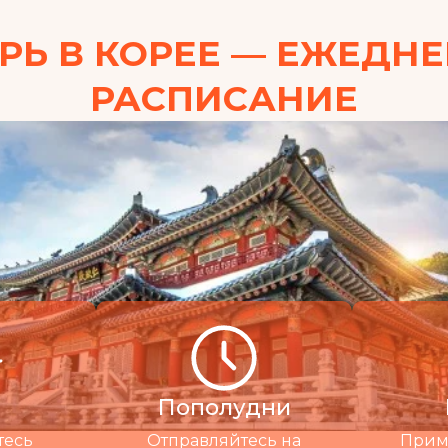
РЬ В КОРЕЕ — ЕЖЕДН
РАСПИСАНИЕ
Пополудни
тесь
Отправляйтесь на
Прими