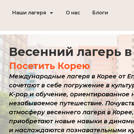
Перейти
к
Наши лагеря
О нас
Блоги
содержимому
Весенний лагерь в
Посетить Корею
Международные лагеря в Корее от E
сочетают в себе погружение в культу
K-pop и обучение, ориентированное н
незабываемое путешествие. Почувст
атмосферу весеннего лагеря в Корее,
приобретают новые навыки в динами
и наслаждаются познавательными к