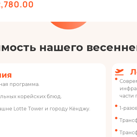
,780.00
имость нашего весенне
Л
ния
Соврем
ная программа.
инфра
части 
льных корейских блюд.
1-разо
ашне Lotte Tower и городу Кёнджу.
Трансф
Транс