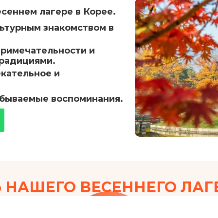
сеннем лагере в Корее.
льтурным знакомством в
примечательности и
традициями.
екательное и
абываемые воспоминания.
 НАШЕГО ВЕСЕННЕГО ЛАГЕ