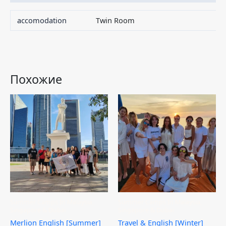
accomodation
Twin Room
Похожие
Этот
товар
имеет
несколько
вариаций.
Опции
можно
выбрать
на
странице
Summer Camps In Malaysia,
Summer Camps In Malaysia,
товара.
Singapore & Dubai
Singapore & Dubai
Merlion English [Summer]
Travel & English [Winter]