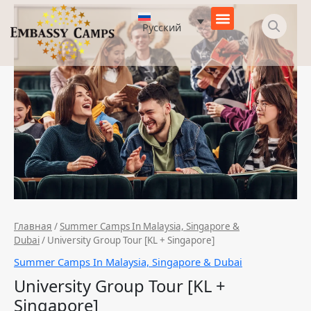
Перейти
Количество
к
товара
Русский
содержимому
University
Group
Tour
[KL
+
Singapore]
Главная
/
Summer Camps In Malaysia, Singapore &
Dubai
/ University Group Tour [KL + Singapore]
Summer Camps In Malaysia, Singapore & Dubai
University Group Tour [KL +
Singapore]