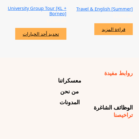
Singapore & Dubai
Singapore & Dubai
صفحة
University Group Tour [KL +
Travel & English [Summer]
المنتج
Borneo]
$
2,680.00
$
2,680.00
قراءة المزيد
تحديد أحد الخيارات
روابط مفيدة
معسكراتنا
من نحن
المدونات
الوظائف الشاغرة
تراخيصنا