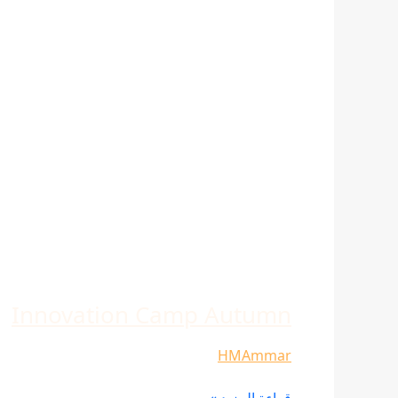
Innovation Camp Autumn
HMAmmar