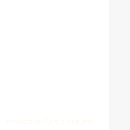
Innovation Camp Autumn