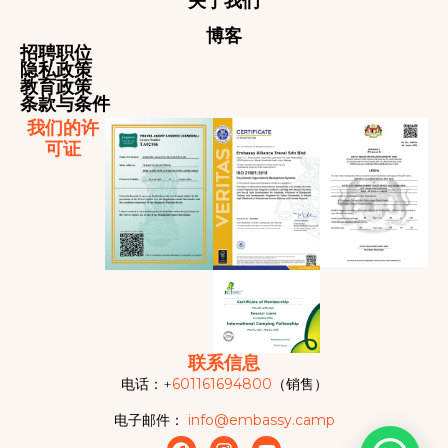
关于我们
博客
招聘职位
隐私政策
教育政策
条款与条件
我们的许
可证
联系信息
电话：+
601161694800
（销售）
电子邮件：
info@embassy.camp
F
I
Y