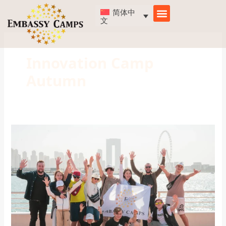
跳
简体中
至
文
内
容
Innovation Camp
Autumn
Innovation
Camp
Autumn