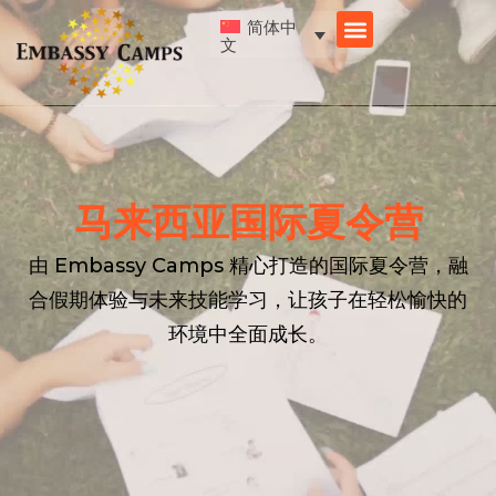
跳
简体中
至
文
内
容
马来西亚国际夏令营
由 Embassy Camps 精心打造的国际夏令营，融
合假期体验与未来技能学习，让孩子在轻松愉快的
环境中全面成长。