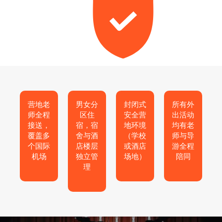
营地老
男女分
封闭式
所有外
师全程
区住
安全营
出活动
接送，
宿，宿
地环境
均有老
覆盖多
舍与酒
（学校
师与导
个国际
店楼层
或酒店
游全程
机场
独立管
场地）
陪同
理