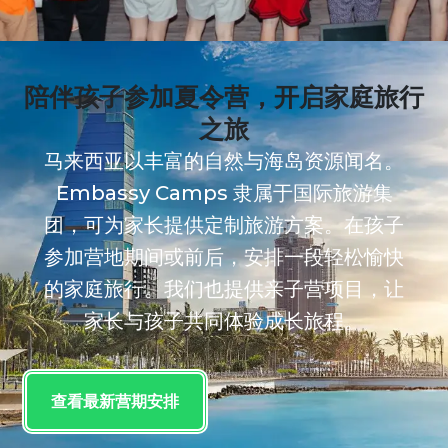
陪伴孩子参加夏令营，开启家庭旅行
之旅
马来西亚以丰富的自然与海岛资源闻名。
Embassy Camps 隶属于国际旅游集
团，可为家长提供定制旅游方案。在孩子
参加营地期间或前后，安排一段轻松愉快
的家庭旅行。我们也提供亲子营项目，让
家长与孩子共同体验成长旅程。
查看最新营期安排