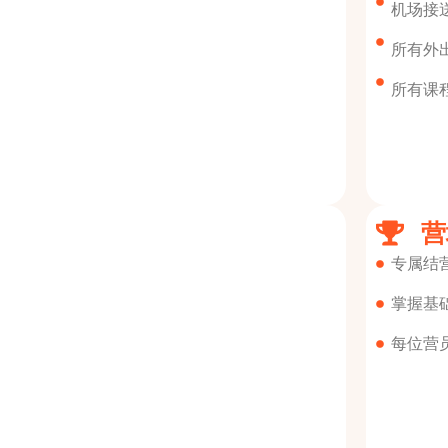
机场接
所有外
所有课
营
专属结
掌握基
每位营