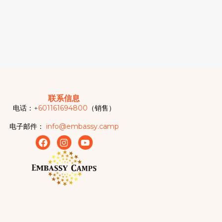
联系信息
电话：+
601161694800
（销售）
电子邮件：
info@embassy.camp
F
I
Y
a
n
o
c
s
u
e
t
t
b
a
u
o
g
b
o
r
e
k
a
m