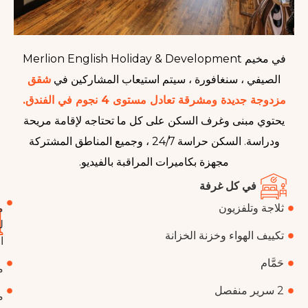
في مخيم Merlion English Holiday & Development
 ، سنغافورة ، سيتم استيعاب المشاركين في
شقق
دة ومشرقة تعادل مستوى 4 نجوم في الفندق.
بنى وغرف السكن على كل ما تحتاجه لإقامة مريحة
ودراسة. السكن حراسة 24/7 ، وجميع المناطق المشتركة
مجهزة بكاميرات المراقبة بالفيديو.
 كل غرفة
لفزيون
منطقة
في
لتناول
فندق
هواء وخزنة الخزانة
الطعام
مسبح
منطقة