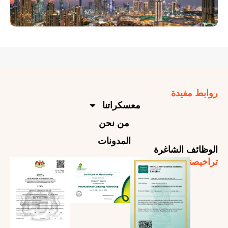
يدة
معسكراتنا
من نحن
المدونات
الشاغرة