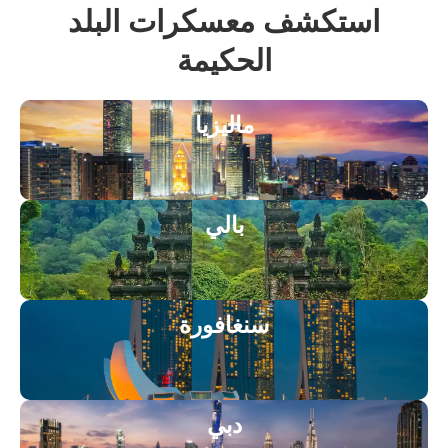
تكشف معسكرات البلد
الحكيمة
ماليزيا
بالي
سنغافورة
دبي