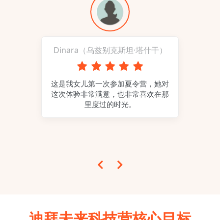
ov的
Dinara（乌兹别克斯坦·塔什干）
Kh
这是我女儿第一次参加夏令营，她对
这次体验非常满意，也非常喜欢在那
非常
非
里度过的时光。
特别
子
组织
我
迪拜未来科技营核心目标