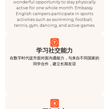
wonderful opportunity to stay physically
active for one whole month. Embassy
English campers participate in sports
activities such as swimming, football,
tennis, gym, dancing, and active games.
学习社交能力
在数字时代提升面对面沟通能力，与来自不同国家的
同学合作，建立长期友谊