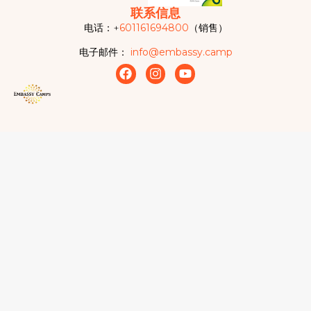
联系信息
电话：+
601161694800
（销售）
电子邮件：
info@embassy.camp
F
I
Y
a
n
o
c
s
u
e
t
t
b
a
u
o
g
b
o
r
e
k
a
m