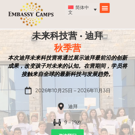
跳
简体中
至
文
内
容
未来科技营 · 迪拜
秋季营
本次迪拜未来科技营将通过展示迪拜最前沿的创新
成果，改变孩子对未来的认知。在营期间，学员将
接触来自全球的最新科技与发展趋势。
2026年10月25日 – 2026年11月3日
迪拜
9 – 19岁